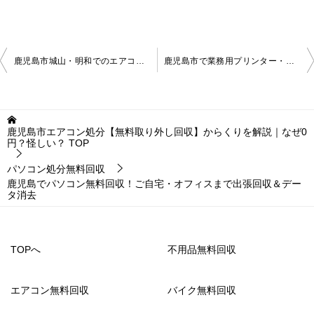
投
鹿児島市城山・明和でのエアコン・冷蔵庫・家電の処分にお困りの方へ！｜公務員の方からの依頼も増加中
鹿児島市で業務用プリンター・プロッターの処分にお困りなら！無料回収
稿
ナ
ビ
鹿児島市エアコン処分【無料取り外し回収】からくりを解説｜なぜ0
円？怪しい？
TOP
ゲ
パソコン処分無料回収
ー
鹿児島でパソコン無料回収！ご自宅・オフィスまで出張回収＆デー
シ
タ消去
ョ
ン
TOPへ
不用品無料回収
エアコン無料回収
バイク無料回収